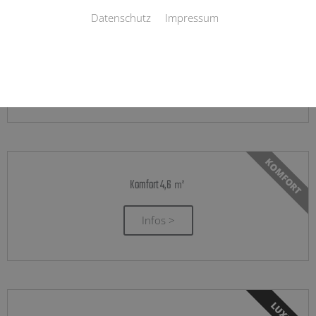
Datenschutz
Impressum
BASIC
Basic 4,6 ㎡
Infos >
KOMFORT
Komfort 4,6 ㎡
Infos >
LUXUS