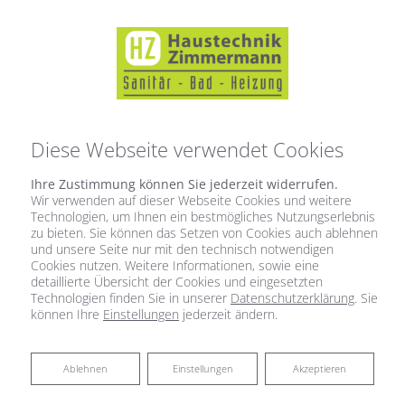
Diese Webseite verwendet Cookies
Ihre Zustimmung können Sie jederzeit widerrufen.
Startseite
»
Bad
»
Badinspiration & Musterbäder
»
Basic-Bad 15,9 ㎡
Wir verwenden auf dieser Webseite Cookies und weitere
Technologien, um Ihnen ein bestmögliches Nutzungserlebnis
zu bieten. Sie können das Setzen von Cookies auch ablehnen
und unsere Seite nur mit den technisch notwendigen
Basic-Bad 15,9 ㎡
Cookies nutzen. Weitere Informationen, sowie eine
detaillierte Übersicht der Cookies und eingesetzten
Technologien finden Sie in unserer
Datenschutzerklärung
. Sie
können Ihre
Einstellungen
jederzeit ändern.
Ablehnen
Ablehnen
Einstellungen
Akzeptieren