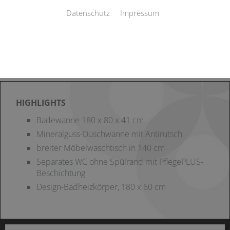
Datenschutz
Impressum
HIGHLIGHTS
Badewanne 180 x 80 x 41 cm
Mineralguss-Duschwanne mit Antirutsch
breiter Möbelwaschtisch in 140 cm
Separates WC ohne Spülrand mit PflegePLUS-
Beschichtung
Design-Badheizkörper, 180 x 60 cm