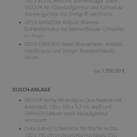
180 x 80 cm, weiß mit Wannenträger sowie
VIGOUR Ab-/Überlaufgarnitur und Farbset zu
Wannengarnitur mit Drehgriff, verchromt
GESSI MANZONI Aufputz-Wannen-
Einhandarmatur mit Wanne/Brause- Umsteller
in chrom
GESSI EMPORIO Wand-Brausehalter, Antikalk-
Handbrause und Design- Brauseschlauch,
chrom
ca. 1.930,00 €
DUSCH-ANLAGE
VIGOUR derby Mineralguss-Duschwanne mit
Antirutsch, 120 x 100 x 3,2 cm, weiß und
TRINNITY Farbset sowie Ablaufgarnitur
verchromt
Duka Gallery Schwenktür für Nische rechts,
100 x 195 cm in chrom/Alu Hochglanz ESG