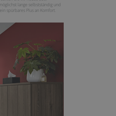
möglichst lange selbstständig und
ein spürbares Plus an Komfort.