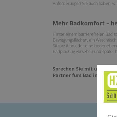
Anforderungen Sie auch haben, wir
Mehr Badkomfort – he
Hinter einem barrierefreien Bad s
Bewegungsflächen, ein Waschtisch,
Sitzposition oder eine bodenebene
Badplanung vorsehen und später b
Sprechen Sie mit uns und l
Partner fürs Bad in Uetze-