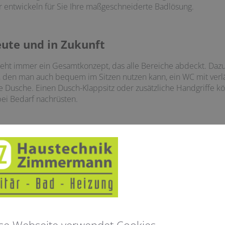
 entwickeln für Sie Ihre maßgeschneiderte Badlösung.
ute und in Zukunft
teht immer ein Gesamtkonzept, das alle Bereiche abdeckt. Dazu
 den man auch bequem im Sitzen nutzen kann, ein WC mit verlä
 Dusche. Einen Dusch-Klappsitz oder zusätzliche Handgriffe kö
ei Bedarf nachrüsten.
assen Sie sich ganz persönlich beraten. Haustec
Dollbergen.