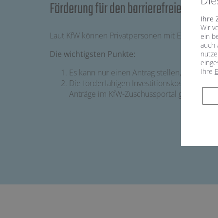
Die
Förderung für den barrierefreien Badu
Ihre 
Wir v
Laut KfW können Privatpersonen mit Eigentum o
ein b
auch 
Die wichtigsten Punkte:
nutze
einge
Ihre
E
Es kann nur einen Antrag stellen, wer noch
Die förderfähigen Investitionskosten für 
Anträge im KfW-Zuschussportal gestellt wer