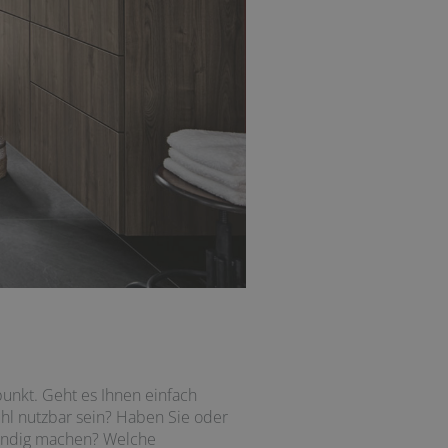
punkt. Geht es Ihnen einfach
uhl nutzbar sein? Haben Sie oder
wendig machen? Welche