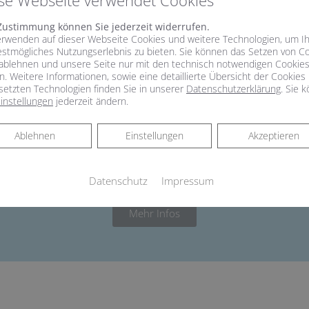
se Webseite verwendet Cookies
mbau wieder verfügbar
Zustimmung können Sie jederzeit widerrufen.
erwenden auf dieser Webseite Cookies und weitere Technologien, um I
der als Mieter wieder Zuschüsse für Maßnahmen zur Barriere
estmögliches Nutzungserlebnis zu bieten. Sie können das Setzen von C
ablehnen und unsere Seite nur mit den technisch notwendigen Cookie
n. Weitere Informationen, sowie eine detaillierte Übersicht der Cookies
setzten Technologien finden Sie in unserer
Datenschutzerklärung
. Sie 
instellungen
jederzeit ändern.
 keine Liefer- und Leistungsverträge abgeschlossen hat.
Einzelmaßnahmen als Berechnungsgrundlage für den Zuschuss lie
den, bis die Fördermittel aufgebraucht sind.
Ablehnen
Ablehnen
Einstellungen
Akzeptieren
Datenschutz
Impressum
Mehr Infos