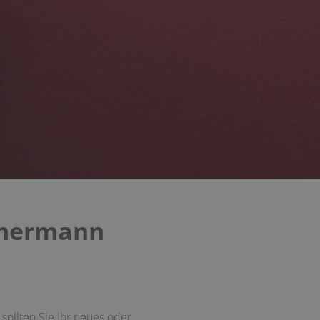
mmermann
ollten Sie Ihr neues oder