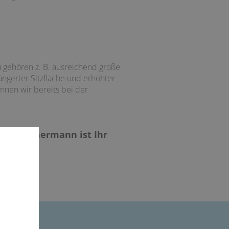
 gehören z. B. ausreichend große
ngerter Sitzfläche und erhöhter
nnen wir bereits bei der
hnik Zimmermann ist Ihr