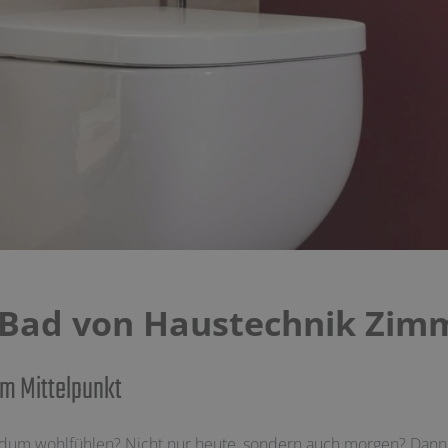
s Bad von Haustechnik Zi
im Mittelpunkt
dum wohlfühlen? Nicht nur heute, sondern auch morgen? Dann s