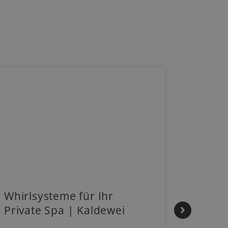
Whirlsysteme für Ihr
Gestal
Private Spa | Kaldewei
Mome
HANS