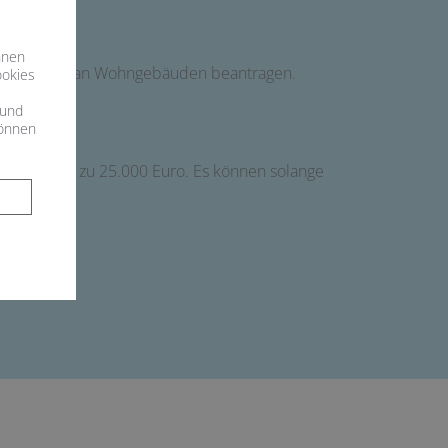
hnen
reduzierung an Wohngebäuden beantragen.
ookies
s
 und
können
gen bei bis zu 25.000 Euro. Es können solange