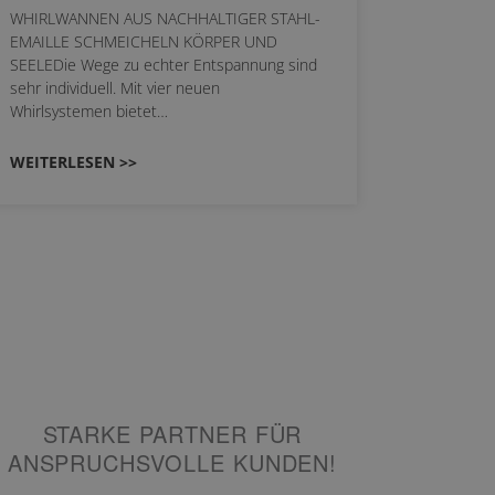
WHIRLWANNEN AUS NACHHALTIGER STAHL-
EMAILLE SCHMEICHELN KÖRPER UND
Stil für 
SEELEDie Wege zu echter Entspannung sind
HANSAGENE
sehr individuell. Mit vier neuen
von Wascht
Whirlsystemen bietet…
unterschi
konzipiert
WEITERLESEN >>
WEITERL
STARKE PARTNER FÜR
ANSPRUCHSVOLLE KUNDEN!