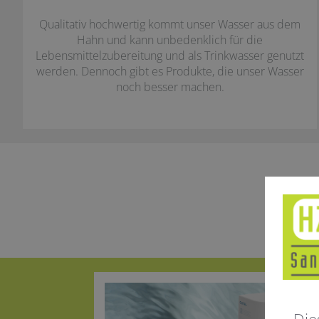
Qualitativ hochwertig kommt unser Wasser aus dem
Hahn und kann unbedenklich für die
Lebensmittelzubereitung und als Trinkwasser genutzt
werden. Dennoch gibt es Produkte, die unser Wasser
noch besser machen.