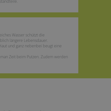
standteile.
eiches Wasser schützt die
eblich längere Lebensdauer.
Haut und ganz nebenbei beugt eine
rt man Zeit beim Putzen. Zudem werden