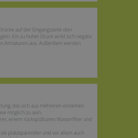
Drücke auf der Eingangsseite den
eln. Ein zu hoher Druck wirkt sich negativ
den Armaturen aus. Außerdem werden
eitung, das sich aus mehreren einzelnen
e möglich zu sein.
rer, einem rückspülbaren Wasserfilter und
sie platzsparender und vor allem auch