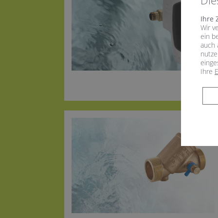
Die
Ihre 
Wir v
ein b
auch 
nutze
einge
Ihre
E