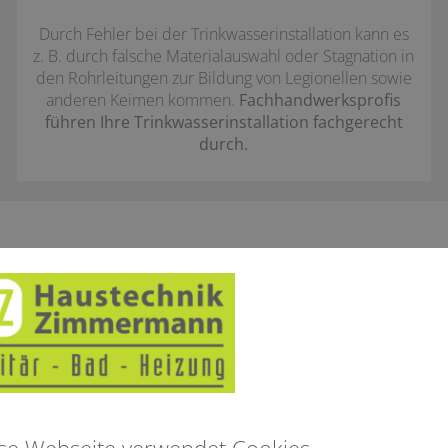
Durch Fehler bei der Trinkwasserinstallation kann es
z. B. durch falsche Materialauswahl oder Stagnation in
den Rohrleitungen zur Bildung von Legionellen sowie
anderen Keimen kommen.
Fachhandwerksprofis
führen Ihre Trinkwasserinstallation fachgerecht
durch.
Produkte, die Ihr Trinkwasser besser machen
Wasserfilter​