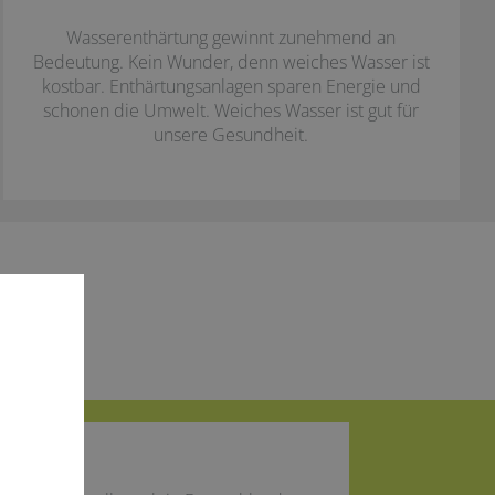
Wasserenthärtung gewinnt zunehmend an
Bedeutung. Kein Wunder, denn weiches Wasser ist
kostbar. Enthärtungsanlagen sparen Energie und
schonen die Umwelt. Weiches Wasser ist gut für
unsere Gesundheit.