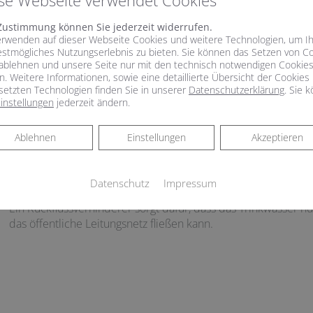
se Webseite verwendet Cookies
Schmutziges Trinkwasser betrifft nicht nur Entwicklungsländer
durchaus ein Problem dar. Sobald es im öffentlichen Netz z
Zustimmung können Sie jederzeit widerrufen.
Rohrspülung durch den Versorger kommt, können Sand oder K
erwenden auf dieser Webseite Cookies und weitere Technologien, um I
Wasserfilter halten im Trinkwasser mitgeführte Partikel wie 
estmögliches Nutzungserlebnis zu bieten. Sie können das Setzen von C
Rostteilchen zurück und schützen somit die gesamte Trinkwa
ablehnen und unsere Seite nur mit den technisch notwendigen Cookie
n. Weitere Informationen, sowie eine detaillierte Übersicht der Cookies
Verunreinigung.Gemäß der Trinkwasserverordnung muss in d
setzten Technologien finden Sie in unserer
Datenschutzerklärung
. Sie 
nach dem Wasserzähler ein Schutzfilter eingebaut sein. Ist di
instellungen
jederzeit ändern.
regelmäßige Wartung oftmals außer Acht gelassen. Die vorge
mehr gewährleistet werden.
Ablehnen
Ablehnen
Einstellungen
Akzeptieren
Rückflussverhinderer​
Datenschutz
Impressum
Ein Rückflussverhinderer sorgt dafür, dass das Trinkwasser nu
das öffentliche Leitungsnetz fließen kann.