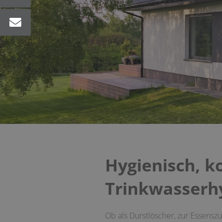
Hygienisch, k
Trinkwasserh
Ob als Durstlöscher, zur Essensz