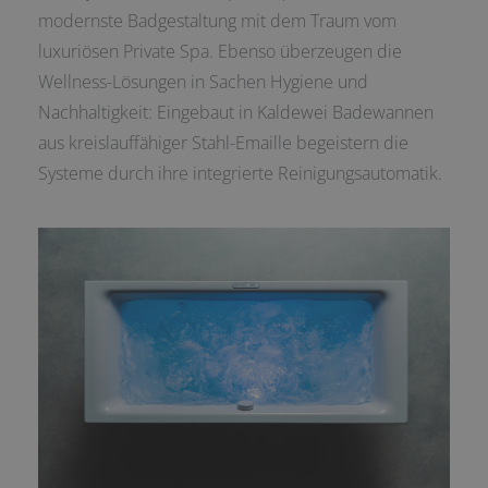
modernste Badgestaltung mit dem Traum vom
luxuriösen Private Spa. Ebenso überzeugen die
Wellness-Lösungen in Sachen Hygiene und
Nachhaltigkeit: Eingebaut in Kaldewei Badewannen
aus kreislauffähiger Stahl-Emaille begeistern die
Systeme durch ihre integrierte Reinigungsautomatik.