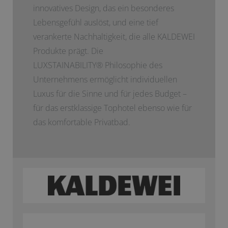
innovatives Design, das ein besonderes
Lebensgefühl auslöst, und eine tief
verankerte Nachhaltigkeit, die alle KALDEWEI
Produkte prägt. Die
LUXSTAINABILITY
®
Philosophie des
Unternehmens ermöglicht individuellen
Luxus für die Sinne und für jedes Budget –
für das erstklassige Tophotel ebenso wie für
das komfortable Privatbad.