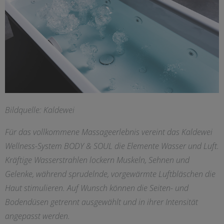
Bildquelle: Kaldewei
Für das vollkommene Massageerlebnis vereint das Kaldewei
Wellness-System BODY & SOUL die Elemente Wasser und Luft.
Kräftige Wasserstrahlen lockern Muskeln, Sehnen und
Gelenke, während sprudelnde, vorgewärmte Luftbläschen die
Haut stimulieren. Auf Wunsch können die Seiten- und
Bodendüsen getrennt ausgewählt und in ihrer Intensität
angepasst werden.