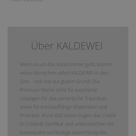
Über KALDEWEI
Wenn es um das Badezimmer geht, kommt
vielen Menschen sofort KALDEWEI in den
Sinn – und das aus gutem Grund: Die
Premium-Marke steht für exzellente
Lösungen für das persönliche Traumbad
sowie für kreislauffähige Materialien und
Produkte. Rund 600 davon tragen das Cradle
to Cradle
®
Zertifikat und unterstreichen die
konsequent nachhaltige Ausrichtung des