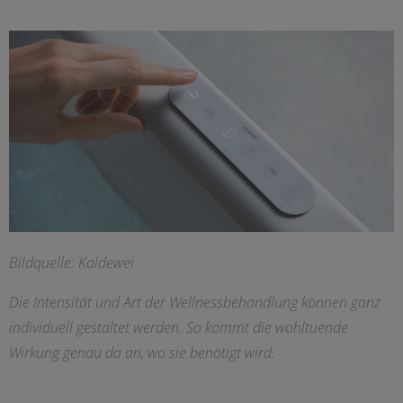
Bildquelle: Kaldewei
Die Intensität und Art der Wellnessbehandlung können ganz
individuell gestaltet werden. So kommt die wohltuende
Wirkung genau da an, wo sie benötigt wird.