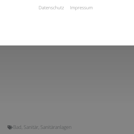
Datenschutz
Impressum
Bad
,
Sanitär
,
Sanitäranlagen