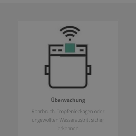
Überwachung
Rohrbruch, Tropfenleckagen oder
ungewollten Wasseraustritt sicher
erkennen