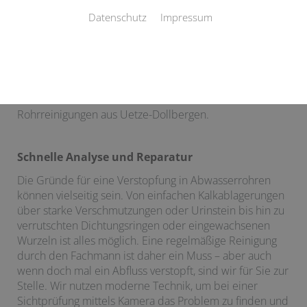
Professionelle Rohrreinigung aus Uetze-
Datenschutz
Impressum
Dollbergen
Ein verstopftes Abwasserrohr kann sehr schnell zu
einem großen Problem werden. Wir sind für Sie da!
Haustechnik Zimmermann ist Ihr Fachbetrieb für
Rohrreinigungen aus Uetze-Dollbergen.
Schnelle Analyse und Reparatur
Die Gründe für eine Verstopfung in Abwasserrohren
können vielseitig sein. Von einfachen Kalkablagerungen
über starke Verschmutzungen oder Urinstein bis hin zu
verrutschten Dichtungsringen oder eingewachsenen
Wurzeln ist alles möglich. Eine regelmäßige Reinigung
durch den Fachmann ist daher ein Muss – aber auch
wenn doch mal ein Abfluss verstopft, sind wir für Sie zur
Stelle. Wir nutzen moderne Technik, um bei einer
Sichtprüfung mittels Kamera das Problem zu finden und